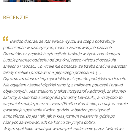
RECENZJE
Bardzo dobrze, że Kamienica wyczuwa czego potrzebuje
publiczność w dzisiejszych, mocno zwariowanych czasach.
Dramatów czy epickich sytuacji nie brakuje w życiu codziennym.
Ludzie pragnąc oddechu od przykrej rzeczywistości oczekują
śmiechu i radości. Co wcale nie oznacza, że trzeba brać na warsztat
teksty miałkie i pozbawione głębszego przesłania. (...)
Ogromnym plusem tego spektaklu jest sposób podejścia do tematu.
Nie oglądamy żadnej ciężkiej ramoty, z milionem pouczeń i prawd
objawionych. Jest znakomity tekst (Krzysztof Kędziora), znakomici
aktorzy, znakomita scenografia (Andrzej Lewczuk), a wszystko to
wspaniale spięte przez reżysera (Emilian Kamiński), co daje w sumie
gwarancję spędzenia dwóch godzin w bardzo pozytywnej
atmosferze. Bo jest tak, jak w klasycznym westernie, gdzie po
różnych zawirowaniach na końcu zwycięża dobro.
W tym spektaklu widać jak ważne jest znalezienie przez twórców i