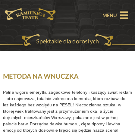
MENU
Spektakle dla dorosłych
O TEATRZE
AKTUALNOŚCI
REPERTUAR
METODA NA WNUCZKA
SPEKTAKLE
Pełne wigoru emerytki, zagadkowe telefony i kuszący świat reklam
– oto najnowsza, totalnie zakręcona komedia, która rozbawi do
BILETY
łez każdego bez względu na PESEL! Niecodzienna sztuka, w
której wiek traktowany jest z przymrużeniem oka, a życie
PARTNERZY
dojrzałych mieszkańców Warszawy, pokazane jest w pełnej
palecie barw. Porządna dawka humoru, cięte riposty i lawina
OFERTA KOMERCYJNA
emocji od których dosłownie kręcić się będzie nasza scena!