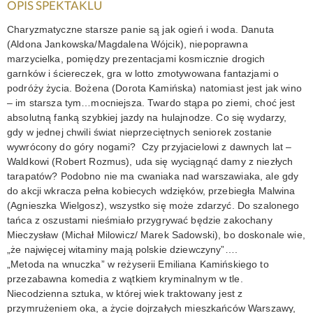
OPIS SPEKTAKLU
KONTAKT
Charyzmatyczne starsze panie są jak ogień i woda. Danuta
(Aldona Jankowska/Magdalena Wójcik), niepoprawna
marzycielka, pomiędzy prezentacjami kosmicznie drogich
garnków i ściereczek, gra w lotto zmotywowana fantazjami o
podróży życia. Bożena (Dorota Kamińska) natomiast jest jak wino
– im starsza tym…mocniejsza. Twardo stąpa po ziemi, choć jest
absolutną fanką szybkiej jazdy na hulajnodze. Co się wydarzy,
gdy w jednej chwili świat nieprzeciętnych seniorek zostanie
wywrócony do góry nogami? Czy przyjacielowi z dawnych lat –
Waldkowi (Robert Rozmus), uda się wyciągnąć damy z niezłych
tarapatów? Podobno nie ma cwaniaka nad warszawiaka, ale gdy
do akcji wkracza pełna kobiecych wdzięków, przebiegła Malwina
(Agnieszka Wielgosz), wszystko się może zdarzyć. Do szalonego
tańca z oszustami nieśmiało przygrywać będzie zakochany
Mieczysław (Michał Milowicz/ Marek Sadowski), bo doskonale wie,
„że najwięcej witaminy mają polskie dziewczyny”….
„Metoda na wnuczka” w reżyserii Emiliana Kamińskiego to
przezabawna komedia z wątkiem kryminalnym w tle.
Niecodzienna sztuka, w której wiek traktowany jest z
przymrużeniem oka, a życie dojrzałych mieszkańców Warszawy,