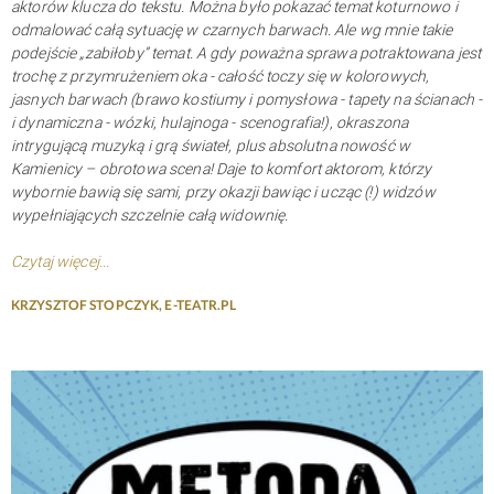
aktorów klucza do tekstu. Można było pokazać temat koturnowo i
odmalować całą sytuację w czarnych barwach. Ale wg mnie takie
podejście „zabiłoby” temat. A gdy poważna sprawa potraktowana jest
trochę z przymrużeniem oka - całość toczy się w kolorowych,
jasnych barwach (brawo kostiumy i pomysłowa - tapety na ścianach -
i dynamiczna - wózki, hulajnoga - scenografia!), okraszona
intrygującą muzyką i grą świateł, plus absolutna nowość w
Kamienicy – obrotowa scena! Daje to komfort aktorom, którzy
wybornie bawią się sami, przy okazji bawiąc i ucząc (!) widzów
wypełniających szczelnie całą widownię.
Czytaj więcej...
KRZYSZTOF STOPCZYK, E-TEATR.PL