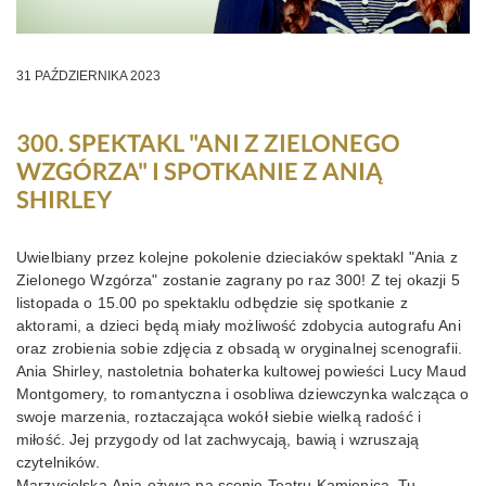
KONTAKT
31 PAŹDZIERNIKA 2023
300. SPEKTAKL "ANI Z ZIELONEGO
WZGÓRZA" I SPOTKANIE Z ANIĄ
SHIRLEY
Uwielbiany przez kolejne pokolenie dzieciaków spektakl "Ania z
Zielonego Wzgórza" zostanie zagrany po raz 300! Z tej okazji 5
listopada o 15.00 po spektaklu odbędzie się spotkanie z
aktorami, a dzieci będą miały możliwość zdobycia autografu Ani
oraz zrobienia sobie zdjęcia z obsadą w oryginalnej scenografii.
Ania Shirley, nastoletnia bohaterka kultowej powieści Lucy Maud
Montgomery, to romantyczna i osobliwa dziewczynka walcząca o
swoje marzenia, roztaczająca wokół siebie wielką radość i
miłość. Jej przygody od lat zachwycają, bawią i wzruszają
czytelników.
Marzycielska Ania ożywa na scenie Teatru Kamienica. Tu