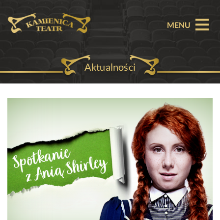
MENU
Aktualności
O TEATRZE
AKTUALNOŚCI
REPERTUAR
SPEKTAKLE
BILETY
PARTNERZY
OFERTA KOMERCYJNA