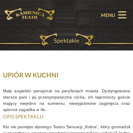
MENU
Spektakle
O TEATRZE
AKTUALNOŚCI
REPERTUAR
UPIÓR W KUCHNI
SPEKTAKLE
Mały angielski pensjonat na peryferiach miasta. Dystyngowana
starsza pani i jej przesympatyczna córka, ich tajemniczy goście
BILETY
mający niejedno na sumieniu, niewyjaśnione zaginięcia oraz
upiorna zagadka w tle...
PARTNERZY
OPIS SPEKTAKLU
Kto nie pamięta słynnego Teatru Sensacji „Kobra”, który gromadził
OFERTA KOMERCYJNA
w czwartkowe wieczory przed telewizorami miliony widzów? Jedną