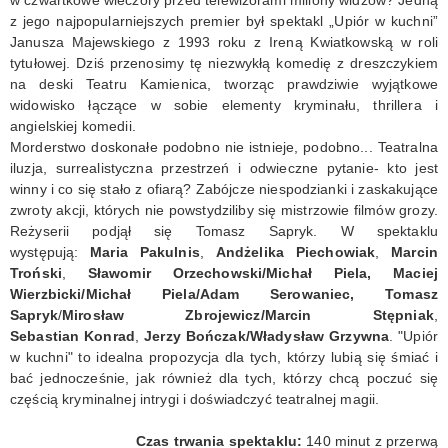
z jego najpopularniejszych premier był spektakl „Upiór w kuchni”
KONTAKT
Janusza Majewskiego z 1993 roku z Ireną Kwiatkowską w roli
tytułowej. Dziś przenosimy tę niezwykłą komedię z dreszczykiem
na deski Teatru Kamienica, tworząc prawdziwie wyjątkowe
widowisko łączące w sobie elementy kryminału, thrillera i
angielskiej komedii.
Morderstwo doskonałe podobno nie istnieje, podobno... Teatralna
iluzja, surrealistyczna przestrzeń i odwieczne pytanie- kto jest
winny i co się stało z ofiarą? Zabójcze niespodzianki i zaskakujące
zwroty akcji, których nie powstydziliby się mistrzowie filmów grozy.
Reżyserii podjął się Tomasz Sapryk. W spektaklu
występują:
Maria Pakulnis
,
Andżelika Piechowiak
,
Marcin
Troński
,
Sławomir Orzechowski/Michał Piela, Maciej
Wierzbicki/Michał Piela/Adam Serowaniec, Tomasz
Sapryk
/
Mirosław Zbrojewicz/Marcin Stępniak
,
Sebastian Konrad
,
Jerzy Bończak/Władysław Grzywna
. "Upiór
w kuchni" to idealna propozycja dla tych, którzy lubią się śmiać i
bać jednocześnie, jak również dla tych, którzy chcą poczuć się
częścią kryminalnej intrygi i doświadczyć teatralnej magii.
Czas trwania spektaklu:
140 minut z przerwą