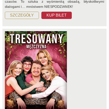
czasów. To sztuka z wyśmienitą obsadą, błyskotliwymi
dialogami i… mnóstwem NIESPODZIANEK!
SZCZEGÓŁY
KUP BILET