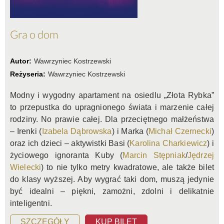
Gra o dom
Autor:
Wawrzyniec Kostrzewski
Reżyseria:
Wawrzyniec Kostrzewski
Modny i wygodny apartament na osiedlu „Złota Rybka”
to przepustka do upragnionego świata i marzenie całej
rodziny. No prawie całej. Dla przeciętnego małżeństwa
– Irenki (
Izabela Dąbrowska
) i Marka (
Michał Czernecki
)
oraz ich dzieci – aktywistki Basi (
Karolina Charkiewicz
) i
życiowego ignoranta Kuby (
Marcin Stępniak
/
Jędrzej
Wielecki
) to nie tylko metry kwadratowe, ale także bilet
do klasy wyższej. Aby wygrać taki dom, muszą jedynie
być idealni – piękni, zamożni, zdolni i delikatnie
inteligentni.
SZCZEGÓŁY
KUP BILET