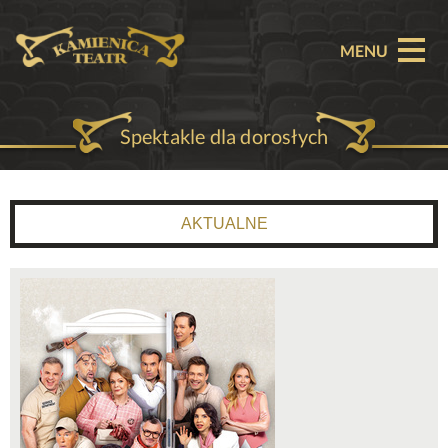
MENU
Spektakle dla dorosłych
O TEATRZE
AKTUALNOŚCI
AKTUALNE
REPERTUAR
SPEKTAKLE
BILETY
PARTNERZY
OFERTA KOMERCYJNA