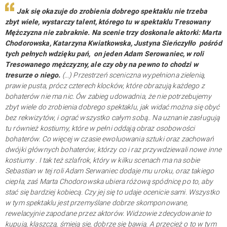
Jak się okazuje do zrobienia dobrego spektaklu nie trzeba
zbyt wiele, wystarczy talent, którego tu w spektaklu
Tresowany
Mężczyzna
nie zabraknie. Na scenie trzy doskonale aktorki: Marta
Chodorowska, Katarzyna Kwiatkowska, Justyna Sieńczyłło pośród
tych pełnych wdzięku pań, on jeden Adam Serowaniec, w roli
Tresowanego mężczyzny, ale czy oby na pewno to chodzi w
tresurze o niego.
(...) Przestrzeń sceniczna wypełniona zielenią,
prawie pusta, prócz czterech klocków, które obrazują każdego z
bohaterów nie ma nic. Ów zabieg udowadnia, że nie potrzebujemy
zbyt wiele do zrobienia dobrego spektaklu, jak widać można się obyć
bez rekwizytów, i ograć wszystko całym sobą.. Na uznanie zasługują
tu również kostiumy, które w pełni oddają obraz osobowości
bohaterów. Co więcej w czasie ewoluowania sztuki oraz zachowań
dwójki głównych bohaterów, którzy co i raz przywdziewali nowe inne
kostiumy . I tak też szlafrok, który w kilku scenach ma na sobie
Sebastian w tej roli Adam Serwaniec dodaje mu uroku, oraz takiego
ciepła, zaś Marta Chodorowska ubiera różową spódnicę po to, aby
stać się bardziej kobiecą. Czy jej się to udaje ocenicie sami. Wszystko
w tym spektaklu jest przemyślane dobrze skomponowane,
rewelacyjnie zapodane przez aktorów. Widzowie zdecydowanie to
kupują, klaszczą, śmieją się, dobrze się bawią. A przecież o to w tym