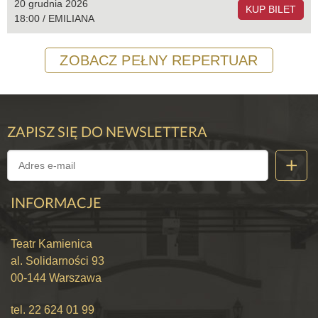
20 grudnia 2026
KUP BILET
18:00 / EMILIANA
ZOBACZ PEŁNY REPERTUAR
ZAPISZ SIĘ DO NEWSLETTERA
INFORMACJE
Teatr Kamienica
al. Solidarności 93
00-144 Warszawa
tel.
22 624 01 99