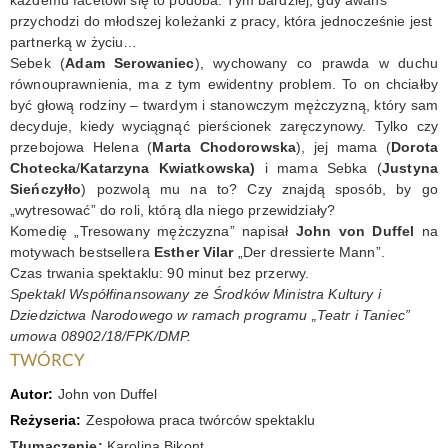
przychodzi do młodszej koleżanki z pracy, która jednocześnie jest
KONTAKT
partnerką w życiu…
Sebek (
Adam Serowaniec
), wychowany co prawda w duchu
równouprawnienia, ma z tym ewidentny problem. To on chciałby
być głową rodziny – twardym i stanowczym mężczyzną, który sam
decyduje, kiedy wyciągnąć pierścionek zaręczynowy. Tylko czy
przebojowa Helena (
Marta Chodorowska
), jej mama (
Dorota
Chotecka
/
Katarzyna Kwiatkowska)
i mama Sebka (
Justyna
Sieńczyłło
) pozwolą mu na to? Czy znajdą sposób, by go
„wytresować” do roli, którą dla niego przewidziały?
Komedię „Tresowany mężczyzna” napisał
John von Duffel
na
motywach bestsellera
Esther Vilar
„Der dressierte Mann”.
Czas trwania spektaklu: 90 minut bez przerwy.
Spektakl Współfinansowany ze Środków Ministra Kultury i
Dziedzictwa Narodowego w ramach programu „Teatr i Taniec”
umowa 08902/18/FPK/DMP.
TWÓRCY
Autor:
John von Duffel
Reżyseria:
Zespołowa praca twórców spektaklu
Tłumaczenie:
Karolina Bikont