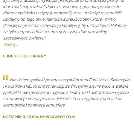
życiowej stabilizacji. Tylko jak przeżyć, że to ona dostała pracę, na
którą nadzieję miał on? Jak nie zwariować, gdy ona przynosi do
domu trzydzieści tysięcy (bez premii), a on - dziesięć razy mniej?
Dodajmy do tego dwie mamusie z piekła rodem, które - mimo
dzielących je różnic - zawiązują komitywę, by uzmysłowić Helence,
że tylko odpowiednia tresura mężczyzny daje podwaliny
szczęśliwego związku!
Więcej...
CHOCHLIK KULTURALNY
Niesie ten spektakl przede wszystkim duet Funi i Koci (Sieńczyłło
i Kwiatkowska), to one sprawiają, że śmiejemy się nie tylko w trakcie
spektaklu, ale i jeszcze po wyjściu z teatru. Ich każdorazowe wyjście
z lodówek (sami się przekonajcie cóż to za oryginalny pomysł na
scenografię) podkręca atmosferę.
NOTATNIKKULTURALNY.BLOGSPOT.COM