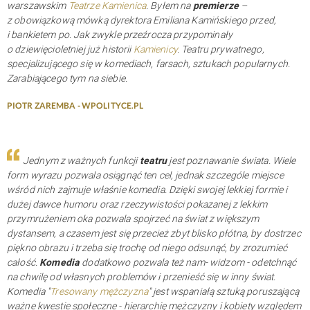
warszawskim
Teatrze Kamienica
. Byłem na
premierze
–
z obowiązkową mówką dyrektora Emiliana Kamińskiego przed,
i bankietem po. Jak zwykle przeźrocza przypominały
o dziewięcioletniej już historii
Kamienicy
. Teatru prywatnego,
specjalizującego się w komediach, farsach, sztukach popularnych.
Zarabiającego tym na siebie.
PIOTR ZAREMBA - WPOLITYCE.PL
Jednym z ważnych funkcji
teatru
jest poznawanie świata. ​Wiele
form wyrazu pozwala osiągnąć ten cel, jednak szczególe miejsce
wśród nich zajmuje właśnie komedia. Dzięki swojej lekkiej formie i
dużej dawce humoru oraz rzeczywistości pokazanej z lekkim
przymrużeniem oka pozwala spojrzeć na świat z większym
dystansem, a czasem jest się przecież zbyt blisko płótna, by dostrzec
piękno obrazu i trzeba się trochę od niego odsunąć, by zrozumieć
całość.
Komedia
dodatkowo pozwala też nam- widzom - odetchnąć
na chwilę od własnych problemów i przenieść się w inny świat.
Komedia "
Tresowany mężczyzna
" jest wspaniałą sztuką poruszającą
ważne kwestie społeczne - hierarchię mężczyzny i kobiety względem