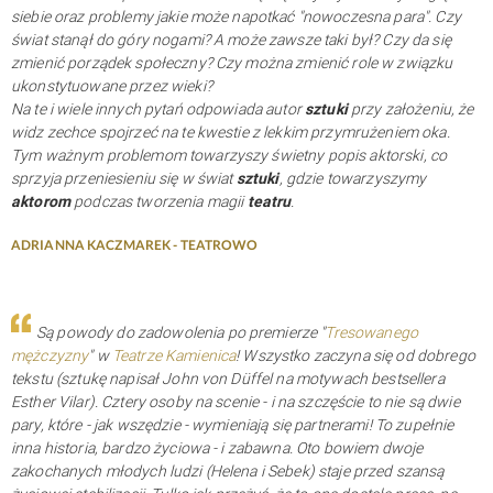
siebie oraz problemy jakie może napotkać "nowoczesna para". Czy
świat stanął do góry nogami? A może zawsze taki był? Czy da się
zmienić porządek społeczny? Czy można zmienić role w związku
ukonstytuowane przez wieki?
Na te i wiele innych pytań odpowiada autor
sztuki
przy założeniu, że
widz zechce spojrzeć na te kwestie z lekkim przymrużeniem oka.
Tym ważnym problemom towarzyszy świetny popis aktorski, co
sprzyja przeniesieniu się w świat
sztuki
, gdzie towarzyszymy
aktorom
podczas tworzenia magii
teatru
.
ADRIANNA KACZMAREK - TEATROWO
Są powody do zadowolenia po premierze "
Tresowanego
mężczyzny
" w
Teatrze Kamienica
! Wszystko zaczyna się od dobrego
tekstu (sztukę napisał John von Düffel na motywach bestsellera
Esther Vilar). Cztery osoby na scenie - i na szczęście to nie są dwie
pary, które - jak wszędzie - wymieniają się partnerami! To zupełnie
inna historia, bardzo życiowa - i zabawna. Oto bowiem dwoje
zakochanych młodych ludzi (Helena i Sebek) staje przed szansą