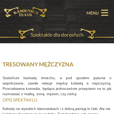
MENU
Spektakle dla dorosłych
O TEATRZE
AKTUALNOŚCI
REPERTUAR
TRESOWANY MĘŻCZYZNA
SPEKTAKLE
Szaleńcze kaskady śmiechu, a pod spodem pytania o
współczesne, zawiłe relacje między kobietą a mężczyzną.
BILETY
Przezabawna komedia, będąca jednocześnie przepisem na to jak
rozmawiać z matką, żoną, mężem, czy córką.
PARTNERZY
OPIS SPEKTAKLU
Kobiety na wysokich stanowiskach i z dobrą pensją to fakt. Ale nie
OFERTA KOMERCYJNA
każdemu facetowi się to podoba. Tym bardziej, gdy awans