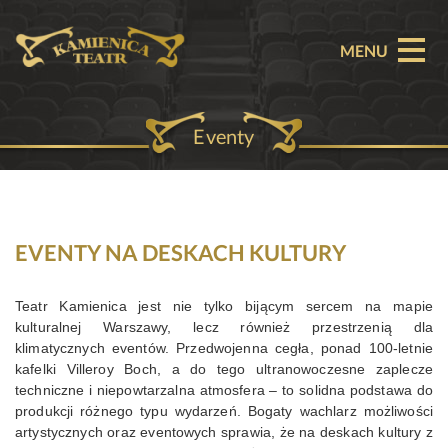
MENU
Eventy
O TEATRZE
AKTUALNOŚCI
REPERTUAR
EVENTY NA DESKACH KULTURY
SPEKTAKLE
Teatr Kamienica jest nie tylko bijącym sercem na mapie
kulturalnej Warszawy, lecz również przestrzenią dla
BILETY
klimatycznych eventów. Przedwojenna cegła, ponad 100-letnie
kafelki Villeroy Boch, a do tego ultranowoczesne zaplecze
PARTNERZY
techniczne i niepowtarzalna atmosfera – to solidna podstawa do
produkcji różnego typu wydarzeń. Bogaty wachlarz możliwości
OFERTA KOMERCYJNA
artystycznych oraz eventowych sprawia, że na deskach kultury z