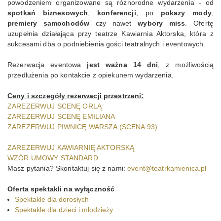
powodzeniem organizowane są różnorodne wydarzenia - od
spotkań biznesowych
,
konferencji
, po
pokazy mody
,
KONTAKT
premiery samochodów
czy nawet
wybory miss
. Ofertę
uzupełnia działająca przy teatrze Kawiarnia Aktorska, która z
sukcesami dba o podniebienia gości teatralnych i eventowych.
Rezerwacja eventowa
jest ważna 14 dni
, z możliwością
przedłużenia po kontakcie z opiekunem wydarzenia.
Ceny i szczegóły rezerwacji przestrzeni:
ZAREZERWUJ SCENĘ ORLĄ
ZAREZERWUJ SCENĘ EMILIANA
ZAREZERWUJ PIWNICĘ WARSZA (SCENA 93)
ZAREZERWUJ KAWIARNIĘ AKTORSKĄ
W
ZÓR UMOWY STANDARD
Masz pytania? Skontaktuj się z nami:
event@teatrkamienica.pl
Oferta spektakli na wyłączność
Spektakle dla dorosłych
Spektakle dla dzieci i młodzieży