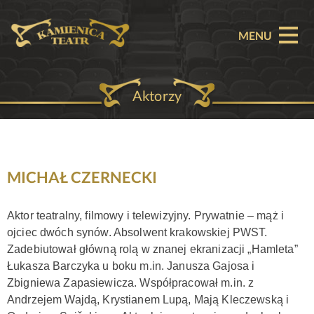
MENU
Aktorzy
O TEATRZE
AKTUALNOŚCI
REPERTUAR
MICHAŁ CZERNECKI
SPEKTAKLE
Aktor teatralny, filmowy i telewizyjny. Prywatnie – mąż i
ojciec dwóch synów. Absolwent krakowskiej PWST.
BILETY
Zadebiutował główną rolą w znanej ekranizacji „Hamleta”
Łukasza Barczyka u boku m.in. Janusza Gajosa i
PARTNERZY
Zbigniewa Zapasiewicza. Współpracował m.in. z
Andrzejem Wajdą,
Krystianem Lupą,
Mają Kleczewską i
OFERTA KOMERCYJNA