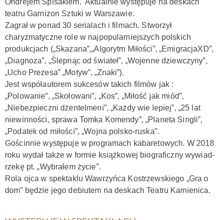
Ondrejem Spišakiem. Aktualnie występuje na deskach
teatru Garnizon Sztuki w Warszawie.
KONTAKT
Zagrał w ponad 30 serialach i filmach. Stworzył
charyzmatyczne role w najpopularniejszych polskich
produkcjach („Skazana”,„Algorytm Miłości”, „EmigracjaXD”,
„Diagnoza”, „Ślepnąc od świateł”, „Wojenne dziewczyny”,
„Ucho Prezesa” „Motyw”, „Znaki”).
Jest współautorem sukcesów takich filmów jak :
„Polowanie”, „Skołowani”, „Kos”, „Miłość jak miód”,
„Niebezpieczni dżentelmeni”, „Każdy wie lepiej”, „25 lat
niewinności, sprawa Tomka Komendy”, „Planeta Singli”,
„Podatek od miłości”, „Wojna polsko-ruska”.
Gościnnie występuje w programach kabaretowych. W 2018
roku wydał także w formie książkowej biograficzny wywiad-
rzekę pt. „Wybrałem życie”.
Rola ojca w spektaklu Wawrzyńca Kostrzewskiego „Gra o
dom” będzie jego debiutem na deskach Teatru Kamienica.