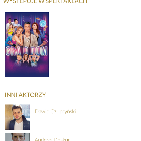
WYSTĘPUJE W SPEKTAKLACH
Gra o dom
INNI AKTORZY
Dawid Czupryński
SZCZEGÓŁY
KUP
Andrzej Deskur
BILET