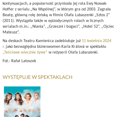
kontynuacjach, a popularność przyniosła jej rola Ewy Nowak-
KONTAKT
Hoffer z serialu „
Na Wspólnej
”, w którym gra od 2003. Zagrała
Beatę, główną rolę żeńską w filmie
Olafa Lubaszenki
„
Sztos 2
”
(2011). Wystąpiła także w epizodycznych rolach w licznych
serialach m.in.: „
Niania
”, „Grzeszni i bogaci”, „
Hotel 52
”, „
Ojciec
Mateusz
”.
Na deskach Teatru Kamienica zadebiutuje już
11 kwietnia 2024
r.
jako bezwzględna bizneswomen Karla Králová w spektaklu
„Teściowe wiecznie żywe”
w reżyserii Olafa Lubaszenki.
Fot.: Rafał Latoszek
WYSTĘPUJE W SPEKTAKLACH