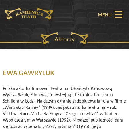
MENU
Aktorzy
O TEATRZE
AKTUALNOŚCI
REPERTUAR
EWA GAWRYLUK
SPEKTAKLE
Polska
aktorka
filmowa
i
teatralna
. Ukończyła
Państwową
Wyższą Szkołę Filmową, Telewizyjną i Teatralną im. Leona
BILETY
Schillera w Łodzi
. Na dużym ekranie zadebiutowała rolą w filmie
„Wiatraki z Ranley” (1989), zaś jako aktorka teatralna – rolą
PARTNERZY
Vicki w sztuce Michaela Frayna „Czego nie widać” w
Teatrze
Współczesnym w Warszawie
(1992). Młodszej publiczności dała
OFERTA KOMERCYJNA
się poznać w serialu „Maszyna zmian” (1995) i jego