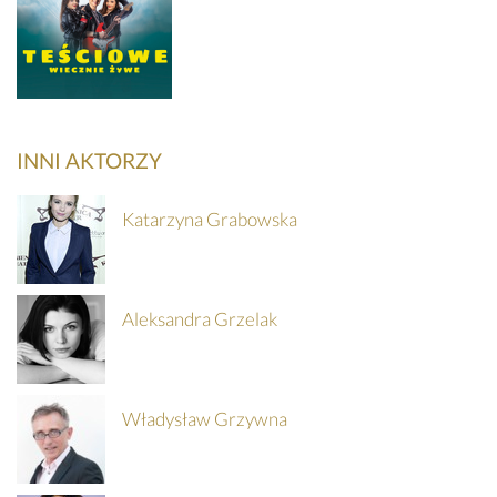
Teściowe
wiecznie żywe
INNI AKTORZY
Katarzyna Grabowska
SZCZEGÓŁY
KUP
Aleksandra Grzelak
BILET
Władysław Grzywna