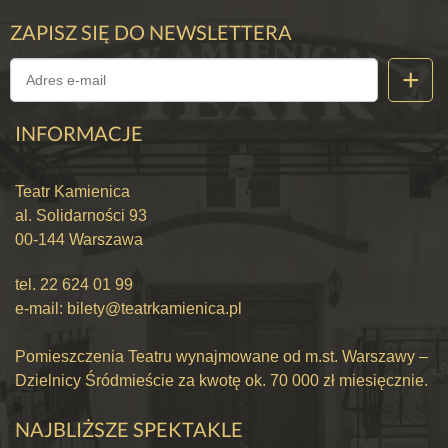
ZAPISZ SIĘ DO NEWSLETTERA
INFORMACJE
Teatr Kamienica
al. Solidarności 93
00-144 Warszawa
tel.
22 624 01 99
e-mail:
bilety@teatrkamienica.pl
Pomieszczenia Teatru wynajmowane od m.st. Warszawy –
Dzielnicy Śródmieście za kwotę ok. 70 000 zł miesięcznie.
NAJBLIŻSZE SPEKTAKLE