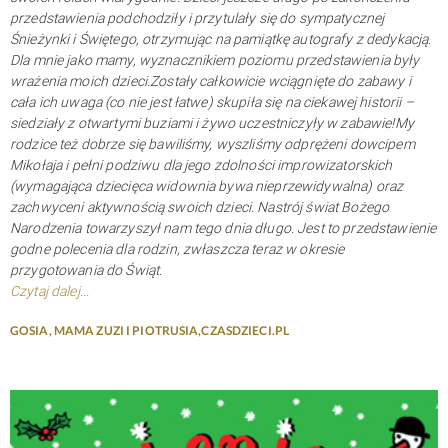
przedstawienia podchodziły i przytulały się do sympatycznej
Śnieżynki i Świętego, otrzymując na pamiątkę autografy z dedykacją.
Dla mnie jako mamy, wyznacznikiem poziomu przedstawienia były
wrażenia moich dzieci.Zostały całkowicie wciągnięte do zabawy i
cała ich uwaga (co nie jest łatwe) skupiła się na ciekawej historii –
siedziały z otwartymi buziami i żywo uczestniczyły w zabawie!My
rodzice też dobrze się bawiliśmy, wyszliśmy odprężeni dowcipem
Mikołaja i pełni podziwu dla jego zdolności improwizatorskich
(wymagająca dziecięca widownia bywa nieprzewidywalna) oraz
zachwyceni aktywnością swoich dzieci. Nastrój świat Bożego
Narodzenia towarzyszył nam tego dnia długo. Jest to przedstawienie
godne polecenia dla rodzin, zwłaszcza teraz w okresie
przygotowania do Świąt.
Czytaj dalej...
GOSIA, MAMA ZUZI I PIOTRUSIA,CZASDZIECI.PL