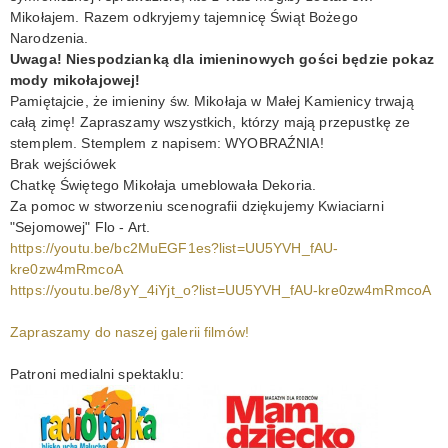
Mikołajem. Razem odkryjemy tajemnicę Świąt Bożego
Narodzenia.
Uwaga! Niespodzianką dla imieninowych gości będzie pokaz
mody mikołajowej!
Pamiętajcie, że imieniny św. Mikołaja w Małej Kamienicy trwają
całą zimę! Zapraszamy wszystkich, którzy mają przepustkę ze
stemplem. Stemplem z napisem: WYOBRAŹNIA!
Brak wejściówek
Chatkę Świętego Mikołaja umeblowała Dekoria.
Za pomoc w stworzeniu scenografii dziękujemy Kwiaciarni
"Sejomowej" Flo - Art.
https://youtu.be/bc2MuEGF1es?list=UU5YVH_fAU-
kre0zw4mRmcoA
https://youtu.be/8yY_4iYjt_o?list=UU5YVH_fAU-kre0zw4mRmcoA
Zapraszamy do naszej galerii filmów!
Patroni medialni spektaklu: