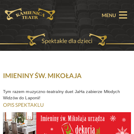
MENU
Spektakle dla dzieci
O TEATRZE
AKTUALNOŚCI
REPERTUAR
IMIENINY ŚW. MIKOŁAJA
SPEKTAKLE
Tym razem muzyczno-teatralny duet JaHa zabierze Młodych
Widzów do Laponii!
BILETY
OPIS SPEKTAKLU
PARTNERZY
OFERTA KOMERCYJNA