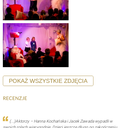
POKAŻ WSZYSTKIE ZDJĘCIA
RECENZJE
(…)Aktorzy – Hanna Kochańska i Jacek Zawada wypadli w
swoich rolach wiarygodnie. Dzieci jeszcze długo po zakończeniu