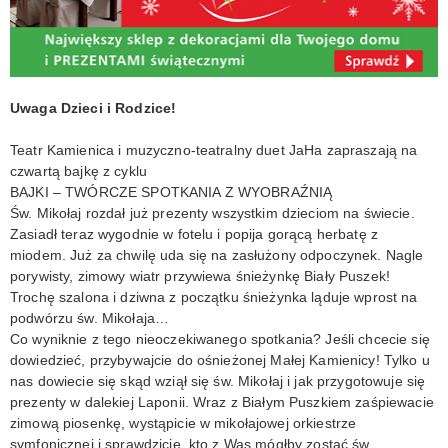
KONTAKT
Uwaga Dzieci i Rodzice!
Teatr Kamienica i muzyczno-teatralny duet JaHa zapraszają na
czwartą bajkę z cyklu
BAJKI – TWÓRCZE SPOTKANIA Z WYOBRAŹNIĄ
Św. Mikołaj rozdał już prezenty wszystkim dzieciom na świecie.
Zasiadł teraz wygodnie w fotelu i popija gorącą herbatę z
miodem. Już za chwilę uda się na zasłużony odpoczynek. Nagle
porywisty, zimowy wiatr przywiewa śnieżynkę Biały Puszek!
Trochę szalona i dziwna z początku śnieżynka ląduje wprost na
podwórzu św. Mikołaja…
Co wyniknie z tego nieoczekiwanego spotkania? Jeśli chcecie się
dowiedzieć, przybywajcie do ośnieżonej Małej Kamienicy! Tylko u
nas dowiecie się skąd wziął się św. Mikołaj i jak przygotowuje się
prezenty w dalekiej Laponii. Wraz z Białym Puszkiem zaśpiewacie
zimową piosenkę, wystąpicie w mikołajowej orkiestrze
symfonicznej i sprawdzicie, kto z Was mógłby zostać św.