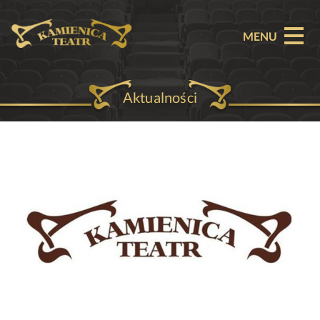
MENU
Aktualności
O TEATRZE
AKTUALNOŚCI
REPERTUAR
SPEKTAKLE
BILETY
PARTNERZY
OFERTA KOMERCYJNA