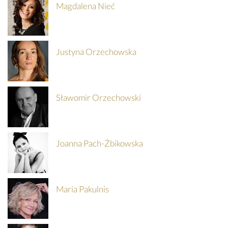
Magdalena Nieć
SZCZEGÓŁY
KUP
Justyna Orzechowska
BILET
Sławomir Orzechowski
Joanna Pach-Żbikowska
Maria Pakulnis