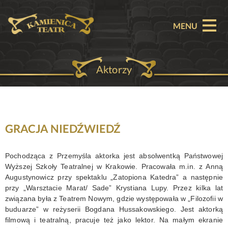
MENU
Aktorzy
O TEATRZE
AKTUALNOŚCI
REPERTUAR
GRACJA NIEDŹWIEDŹ
SPEKTAKLE
Pochodząca z Przemyśla aktorka jest absolwentką Państwowej
Wyższej Szkoły Teatralnej w Krakowie. Pracowała m.in. z Anną
BILETY
Augustynowicz przy spektaklu „Zatopiona Katedra” a następnie
przy „Warsztacie Marat/ Sade” Krystiana Lupy. Przez kilka lat
PARTNERZY
związana była z Teatrem Nowym, gdzie występowała w „Filozofii w
buduarze” w reżyserii Bogdana Hussakowskiego. Jest aktorką
OFERTA KOMERCYJNA
filmową i teatralną, pracuje też jako lektor. Na małym ekranie