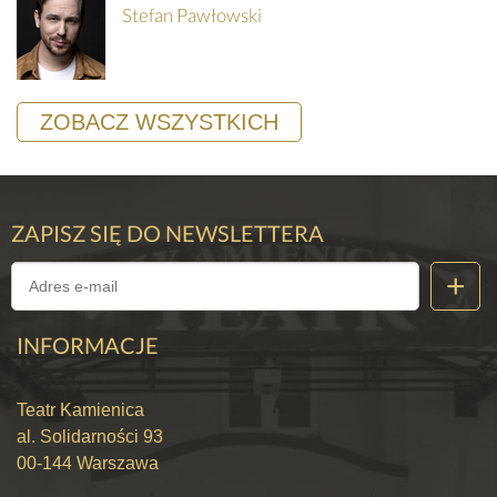
Stefan Pawłowski
ZOBACZ WSZYSTKICH
ZAPISZ SIĘ DO NEWSLETTERA
INFORMACJE
Teatr Kamienica
al. Solidarności 93
00-144 Warszawa