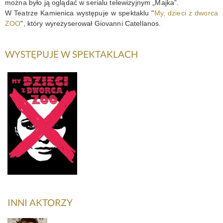
można było ją oglądać w serialu telewizyjnym „Majka”.
W Teatrze Kamienica występuje w spektaklu "
My, dzieci z dworca
KONTAKT
ZOO
", który wyreżyserował Giovanni Catellanos.
WYSTĘPUJE W SPEKTAKLACH
My, dzieci z
dworca Zoo
INNI AKTORZY