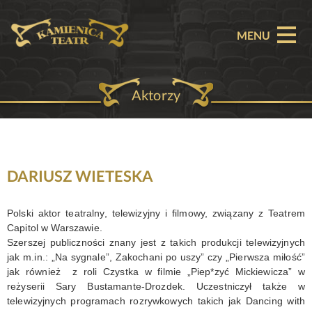
MENU
Aktorzy
O TEATRZE
AKTUALNOŚCI
REPERTUAR
DARIUSZ WIETESKA
SPEKTAKLE
Polski aktor teatralny, telewizyjny i filmowy, związany z Teatrem
Capitol w Warszawie.
BILETY
Szerszej publiczności znany jest z takich produkcji telewizyjnych
jak m.in.: „Na sygnale”, Zakochani po uszy” czy „Pierwsza miłość”
PARTNERZY
jak również z roli Czystka w filmie „Piep*zyć Mickiewicza” w
reżyserii Sary Bustamante-Drozdek. Uczestniczył także w
OFERTA KOMERCYJNA
telewizyjnych programach rozrywkowych takich jak Dancing with