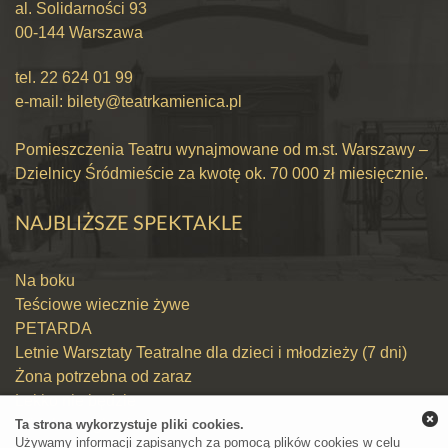
al. Solidarności 93
00-144 Warszawa
tel.
22 624 01 99
e-mail:
bilety@teatrkamienica.pl
Pomieszczenia Teatru wynajmowane od m.st. Warszawy –
Dzielnicy Śródmieście za kwotę ok. 70 000 zł miesięcznie.
NAJBLIŻSZE SPEKTAKLE
Na boku
Teściowe wiecznie żywe
PETARDA
Letnie Warsztaty Teatralne dla dzieci i młodzieży (7 dni)
Żona potrzebna od zaraz
Lekko nie będzie
Widelec w głowie
Ta strona wykorzystuje pliki cookies.
Używamy informacji zapisanych za pomocą plików cookies w celu