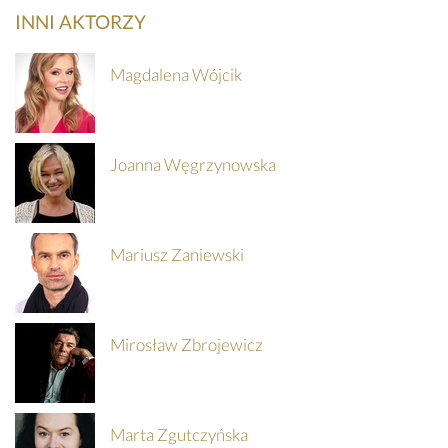
INNI AKTORZY
Magdalena Wójcik
SZCZEGÓŁY
KUP
Joanna Węgrzynowska
BILET
Mariusz Zaniewski
Mirosław Zbrojewicz
Marta Zgutczyńska