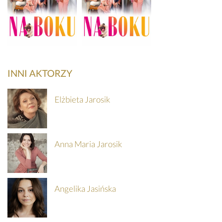
Na boku
Na boku
INNI AKTORZY
Elżbieta Jarosik
SZCZEGÓŁY
SZCZEGÓŁY
KUP
KUP
Anna Maria Jarosik
BILET
BILET
Angelika Jasińska