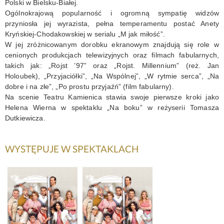
Polski w Bielsku-Białej.
Ogólnokrajową popularność i ogromną sympatię widzów
KONTAKT
przyniosła jej wyrazista, pełna temperamentu postać Anety
Kryńskiej-Chodakowskiej w serialu „M jak miłość”.
W jej zróżnicowanym dorobku ekranowym znajdują się role w
cenionych produkcjach telewizyjnych oraz filmach fabularnych,
takich jak: „Rojst ’97” oraz „Rojst. Millennium” (reż. Jan
Holoubek), „Przyjaciółki”, „Na Wspólnej”, „W rytmie serca”, „Na
dobre i na złe”, „Po prostu przyjaźń” (film fabularny).
Na scenie Teatru Kamienica stawia swoje pierwsze kroki jako
Helena Wierna w spektaklu „Na boku” w reżyserii Tomasza
Dutkiewicza.
WYSTĘPUJE W SPEKTAKLACH