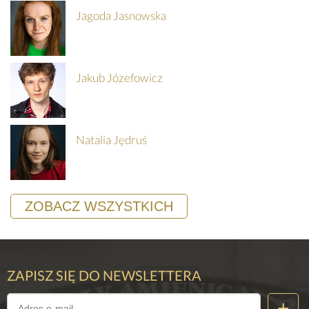
Jagoda Jasnowska
Jakub Józefowicz
Natalia Jędruś
ZOBACZ WSZYSTKICH
ZAPISZ SIĘ DO NEWSLETTERA