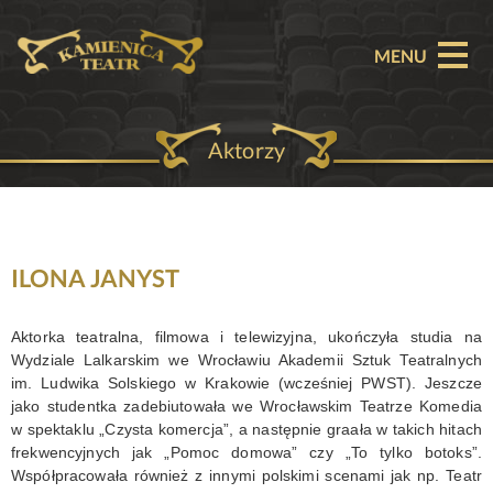
MENU
Aktorzy
O TEATRZE
AKTUALNOŚCI
REPERTUAR
ILONA JANYST
SPEKTAKLE
Aktorka teatralna, filmowa i telewizyjna, ukończyła studia na
Wydziale Lalkarskim we Wrocławiu Akademii Sztuk Teatralnych
BILETY
im. Ludwika Solskiego w Krakowie (wcześniej PWST). Jeszcze
jako studentka zadebiutowała we Wrocławskim Teatrze Komedia
PARTNERZY
w spektaklu „Czysta komercja”, a następnie graała w takich hitach
frekwencyjnych jak „Pomoc domowa” czy „To tylko botoks”.
OFERTA KOMERCYJNA
Współpracowała również z innymi polskimi scenami jak np. Teatr