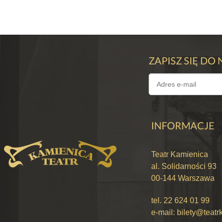
ZAPISZ SIĘ DO
SZ
KU
INFORMACJE
Teatr Kamienica
al. Solidarności 93
00-144 Warszawa
tel.
22 624 01 99
e-mail:
bilety@teatr