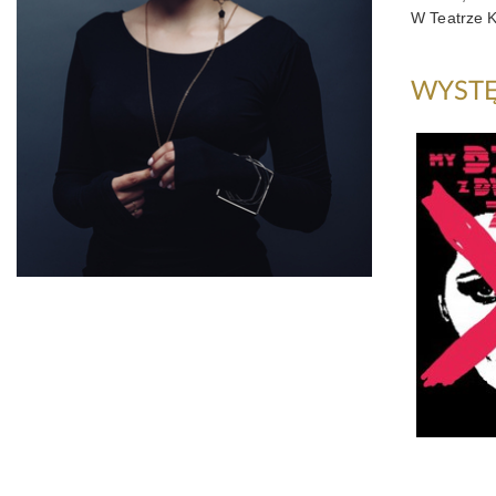
W Teatrze K
WYSTĘ
My, dz
dworc