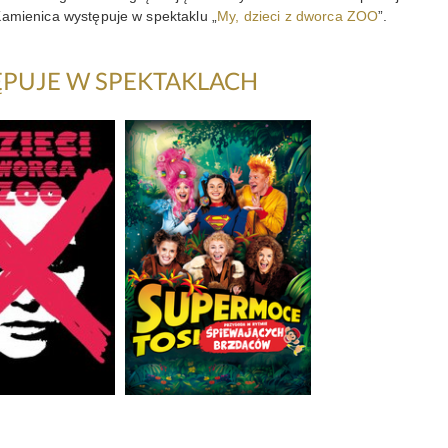
amienica występuje w spektaklu „
My, dzieci z dworca ZOO
”.
PUJE W SPEKTAKLACH
ieci z
Supermoce Tosi.
a Zoo
Przygoda w