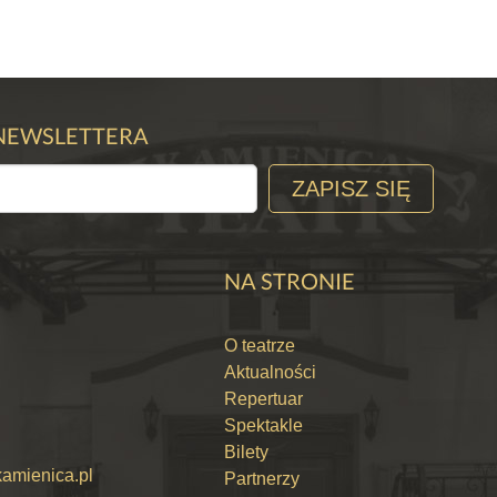
rytmie
Śpiewających
Brzdąców
 NEWSLETTERA
CZEGÓŁY
SZCZEGÓŁY
ZAPISZ SIĘ
P BILET
KUP BILET
NA STRONIE
O teatrze
Aktualności
Repertuar
Spektakle
Bilety
kamienica.pl
Partnerzy