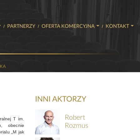
PARTNERZY
OFERTA KOMERCYJNA
KONTAKT
SŁYCH
BILETOWA
NASZE SALE
KONTAKT
K
EVENTY
ZIEŻY
HERY
STUDIO NAGRAŃ
SKA
AMINY
WIĘCEJ NIŻ TEATR
WE
INNI AKTORZY
Robert
ralnej T im.
Rozmus
im, obecnie
rialu „M jak