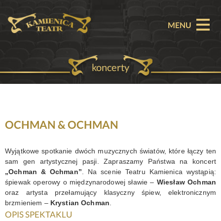
MENU
koncerty
O TEATRZE
AKTUALNOŚCI
REPERTUAR
OCHMAN & OCHMAN
SPEKTAKLE
Wyjątkowe spotkanie dwóch muzycznych światów, które łączy ten
sam gen artystycznej pasji. Zapraszamy Państwa na koncert
BILETY
„Ochman & Ochman”
. Na scenie Teatru Kamienica wystąpią:
śpiewak operowy o międzynarodowej sławie –
Wiesław Ochman
PARTNERZY
oraz artysta przełamujący klasyczny śpiew, elektronicznym
brzmieniem –
Krystian Ochman
.
OFERTA KOMERCYJNA
OPIS SPEKTAKLU