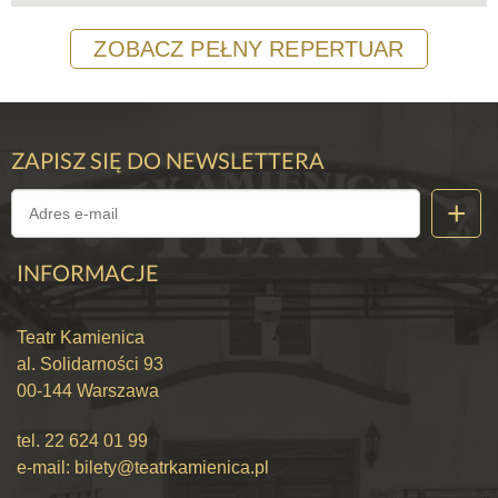
ZOBACZ PEŁNY REPERTUAR
ZAPISZ SIĘ DO NEWSLETTERA
INFORMACJE
Teatr Kamienica
al. Solidarności 93
00-144 Warszawa
tel.
22 624 01 99
e-mail:
bilety@teatrkamienica.pl