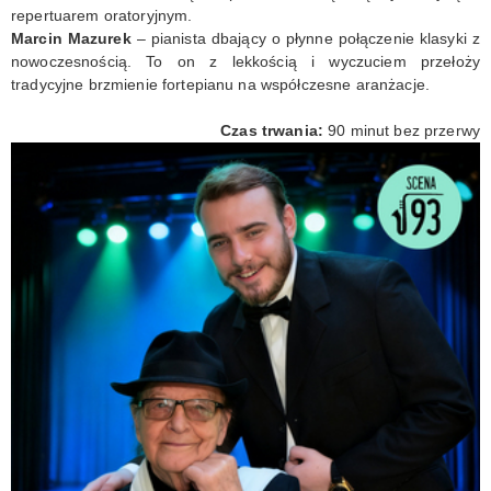
repertuarem oratoryjnym.
Marcin Mazurek
– pianista dbający o płynne połączenie klasyki z
nowoczesnością. To on z lekkością i wyczuciem przełoży
tradycyjne brzmienie fortepianu na współczesne aranżacje.
Czas trwania:
90 minut bez przerwy