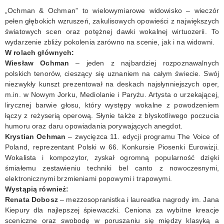
„Ochman & Ochman” to wielowymiarowe widowisko – wieczór
KONTAKT
pełen głębokich wzruszeń, zakulisowych opowieści z największych
światowych scen oraz potężnej dawki wokalnej wirtuozerii. To
wydarzenie zbliży pokolenia zarówno na scenie, jak i na widowni.
W rolach głównych:
Wiesław Ochman
– jeden z najbardziej rozpoznawalnych
polskich tenorów, cieszący się uznaniem na całym świecie. Swój
niezwykły kunszt prezentował na deskach najsłynniejszych oper,
m.in. w Nowym Jorku, Mediolanie i Paryżu. Artysta o urzekającej,
lirycznej barwie głosu, który występy wokalne z powodzeniem
łączy z reżyserią operową. Słynie także z błyskotliwego poczucia
humoru oraz daru opowiadania porywających anegdot.
Krystian Ochman
– zwycięzca 11. edycji programu The Voice of
Poland, reprezentant Polski w 66. Konkursie Piosenki Eurowizji.
Wokalista i kompozytor, zyskał ogromną popularność dzięki
śmiałemu zestawieniu techniki bel canto z nowoczesnymi,
elektronicznymi brzmieniami popowymi i trapowymi.
Wystąpią również:
Renata Dobosz
– mezzosopranistka i laureatka nagrody im. Jana
Kiepury dla najlepszej śpiewaczki. Ceniona za wybitne kreacje
sceniczne oraz swobodę w poruszaniu się między klasyką a