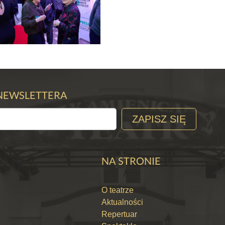
 NEWSLETTERA
ZAPISZ SIĘ
NA STRONIE
O teatrze
Aktualności
Repertuar