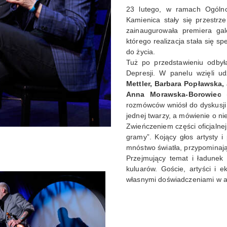
23 lutego, w ramach Ogólno
Kamienica stały się przestrz
zainaugurowała premiera ga
którego realizacja stała się s
do życia.
Tuż po przedstawieniu odby
Depresji. W panelu wzięli udz
Mettler, Barbara Popławska,
Anna Morawska-Borowiec
(
rozmówców wniósł do dyskusji 
jednej twarzy, a mówienie o ni
Zwieńczeniem części oficjalnej
gramy”. Kojący głos artysty 
mnóstwo światła, przypominają
Przejmujący temat i ładunek 
kuluarów. Goście, artyści i e
własnymi doświadczeniami w a