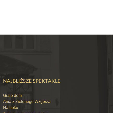
NAJBLIŻSZE SPEKTAKLE
Gra o dom
Ania z Zielonego Wzgórza
Na boku