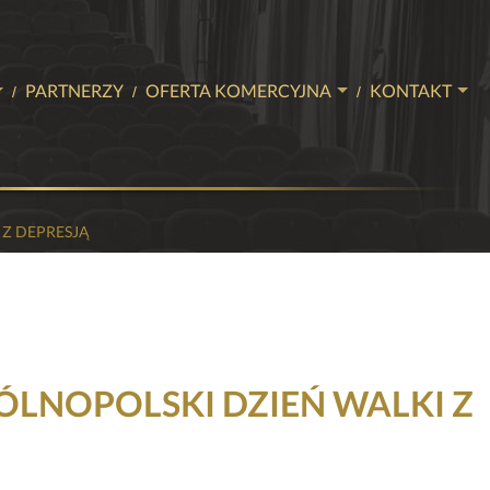
PARTNERZY
OFERTA KOMERCYJNA
KONTAKT
SŁYCH
BILETOWA
NASZE SALE
KONTAKT
K
EVENTY
ZIEŻY
HERY
STUDIO NAGRAŃ
 Z DEPRESJĄ
AMINY
WIĘCEJ NIŻ TEATR
WE
ÓLNOPOLSKI DZIEŃ WALKI Z