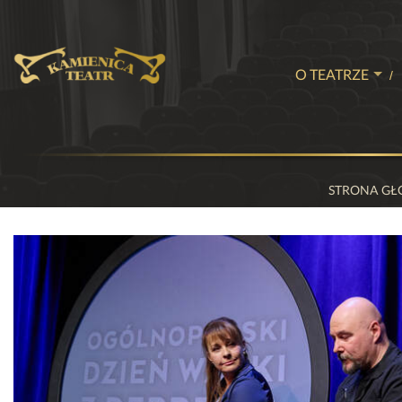
O TEATRZE
EMILIAN KAMI
AKTORZY
HISTORIA TEA
STRONA G
MAKIETA WA
KALENDARIU
WIRTUALNY S
WSPARCIE TE