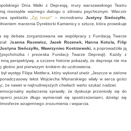
polskiego Dnia Walki z Depresją, mury warszawskiego Teatru
enią niezwykle ważnego dialogu o zdrowiu psychicznym. Wieczór
lowa spektaklu
„Żyj teraz!”
– monodramu
Justyny Sieńczyłło
,
pełnieniem marzenia Dyrektorki Kamienicy o sztuce, która prowokuje
ła się debata zorganizowana we współpracy z Fundacją Twarze
iał: J
oanna Racewicz, Jacek Rozenek, Hanna Kotula, Filip
 Justyna Sieńczyłło, Wawrzyniec Kostrzewski,
a poprowadziła ją
psycholożka i prezeska Fundacji Twarze Depresji). Każdy z
inną perspektywę, a szczere historie pokazały, że depresja nie ma
ej głośno jest pierwszym krokiem do uzdrowienia.
 był występ Filipa Mettlera, który wykonał utwór „Jeszcze w zielone
i ponadczasowy tekst Wojciecha Młynarskiego wlały w serca gości
c, że nawet w najtrudniejszych chwilach warto szukać nadziei.
emocjonalny wydarzenia sprawiły, że dyskusje przeniosły się do
ksperci jeszcze długo wymieniali się spostrzeżeniami, dzieląc się
tmosferze wzajemnego zrozumienia i wsparcia.