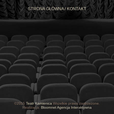
STRONA GŁÓWNA
KONTAKT
©
2015
Teatr Kamienica
Wszelkie prawa zastrzeżone.
Realizacja:
Bloomnet Agencja Interaktywna