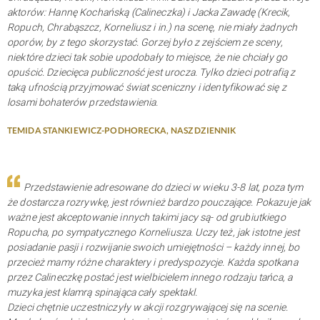
aktorów: Hannę Kochańską (Calineczka) i Jacka Zawadę (Krecik,
Ropuch, Chrabąszcz, Korneliusz i in.) na scenę, nie miały żadnych
oporów, by z tego skorzystać. Gorzej było z zejściem ze sceny,
niektóre dzieci tak sobie upodobały to miejsce, że nie chciały go
opuścić. Dziecięca publiczność jest urocza. Tylko dzieci potrafią z
taką ufnością przyjmować świat sceniczny i identyfikować się z
losami bohaterów przedstawienia.
TEMIDA STANKIEWICZ-PODHORECKA, NASZ DZIENNIK
Przedstawienie adresowane do dzieci w wieku 3-8 lat, poza tym
że dostarcza rozrywkę, jest również bardzo pouczające. Pokazuje jak
ważne jest akceptowanie innych takimi jacy są- od grubiutkiego
Ropucha, po sympatycznego Korneliusza. Uczy też, jak istotne jest
posiadanie pasji i rozwijanie swoich umiejętności – każdy innej, bo
przecież mamy różne charaktery i predyspozycje. Każda spotkana
przez Calineczkę postać jest wielbicielem innego rodzaju tańca, a
muzyka jest klamrą spinająca cały spektakl.
Dzieci chętnie uczestniczyły w akcji rozgrywającej się na scenie.