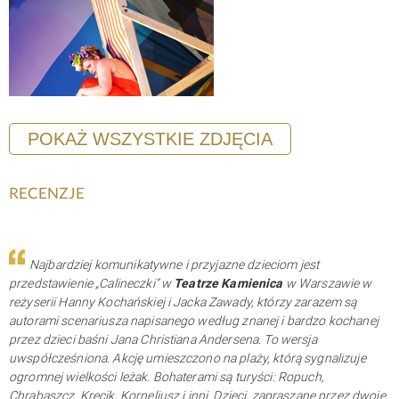
POKAŻ WSZYSTKIE ZDJĘCIA
RECENZJE
Najbardziej komunikatywne i przyjazne dzieciom jest
przedstawienie „Calineczki” w
Teatrze Kamienica
w Warszawie w
reżyserii Hanny Kochańskiej i Jacka Zawady, którzy zarazem są
autorami scenariusza napisanego według znanej i bardzo kochanej
przez dzieci baśni Jana Christiana Andersena. To wersja
uwspółcześniona. Akcję umieszczono na plaży, którą sygnalizuje
ogromnej wielkości leżak. Bohaterami są turyści: Ropuch,
Chrabąszcz, Krecik, Korneliusz i inni. Dzieci, zapraszane przez dwoje