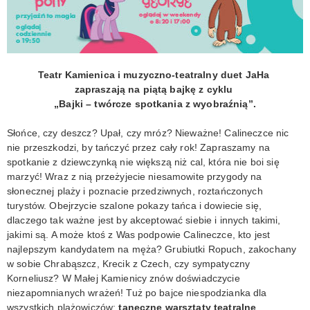
KONTAKT
Teatr Kamienica i muzyczno-teatralny duet JaHa
zapraszają na piątą bajkę z cyklu
„Bajki – twórcze spotkania z wyobraźnią”.
Słońce, czy deszcz? Upał, czy mróz? Nieważne! Calineczce nic
nie przeszkodzi, by tańczyć przez cały rok! Zapraszamy na
spotkanie z dziewczynką nie większą niż cal, która nie boi się
marzyć! Wraz z nią przeżyjecie niesamowite przygody na
słonecznej plaży i poznacie przedziwnych, roztańczonych
turystów. Obejrzycie szalone pokazy tańca i dowiecie się,
dlaczego tak ważne jest by akceptować siebie i innych takimi,
jakimi są. A może ktoś z Was podpowie Calineczce, kto jest
najlepszym kandydatem na męża? Grubiutki Ropuch, zakochany
w sobie Chrabąszcz, Krecik z Czech, czy sympatyczny
Korneliusz? W Małej Kamienicy znów doświadczycie
niezapomnianych wrażeń! Tuż po bajce niespodzianka dla
wszystkich plażowiczów:
taneczne warsztaty teatralne
.