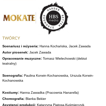
TWÓRCY
Scenariusz i reżyseria:
Hanna Kochańska, Jacek Zawada
Autor piosenek:
Jacek Zawada
Opracowanie muzyczne:
Tomasz Wielechowski (debiut
teatralny)
Scenografia:
Paulina Korwin-Kochanowska, Urszula Korwin-
Kochanowska
Kostiumy:
Hanna Zawadka (Pracownia Hanarella)
Choreografia:
Blanka Bekier
Asystenci produkcji:
Katarzyna Piątosa-Kuśmierczyk,