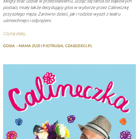
Mogły brać udział w przedstawieniu, ucząc się tańca od bajkowych
postaci, miały także decydujący głos w wyborze przez Calineczkę
przyszłego męża. Zarówno dzieci, jak i rodzice wyszli z teatru
uśmiechnięci i odprężeni.
Czytaj dalej...
GOSIA – MAMA ZUZI I PIOTRUSIA, CZASDZIECI.PL