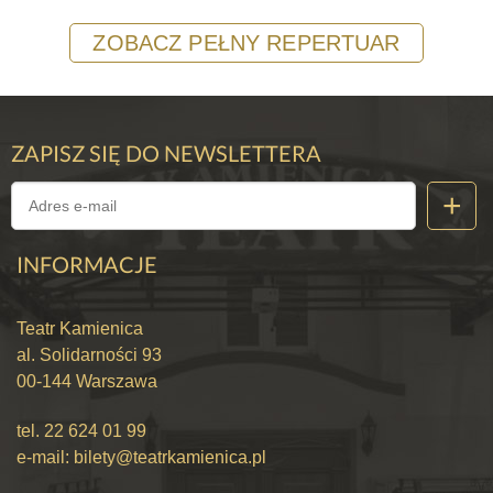
ZOBACZ PEŁNY REPERTUAR
ZAPISZ SIĘ DO NEWSLETTERA
INFORMACJE
Teatr Kamienica
al. Solidarności 93
00-144 Warszawa
tel.
22 624 01 99
e-mail:
bilety@teatrkamienica.pl