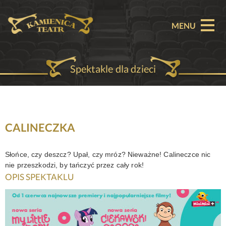
MENU
Spektakle dla dzieci
O TEATRZE
AKTUALNOŚCI
REPERTUAR
CALINECZKA
SPEKTAKLE
Słońce, czy deszcz? Upał, czy mróz? Nieważne! Calineczce nic
nie przeszkodzi, by tańczyć przez cały rok!
BILETY
OPIS SPEKTAKLU
PARTNERZY
OFERTA KOMERCYJNA