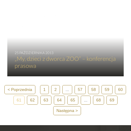
25 PAŹDZIERNIKA 2013
„My, dzieci z dworca ZOO” – konferencja
prasowa
Poprzednia
1
2
...
57
58
59
60
61
62
63
64
65
...
68
69
Następna