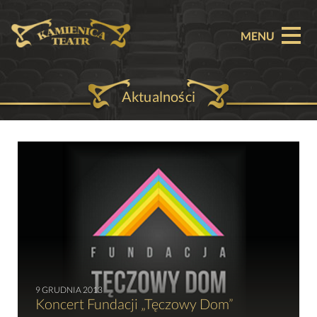
MENU
Aktualności
O TEATRZE
AKTUALNOŚCI
REPERTUAR
SPEKTAKLE
BILETY
PARTNERZY
9 GRUDNIA 2013
Koncert Fundacji „Tęczowy Dom”
OFERTA KOMERCYJNA