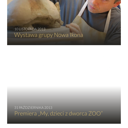
10 LISTOPADA 2013
Wystawa grupy Nowa Ikona
31 PAŹDZIERNIKA 2013
Premiera „My, dzieci z dworca ZOO”