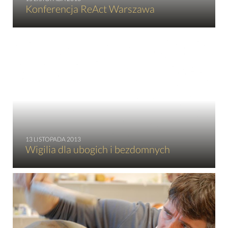
Konferencja ReAct Warszawa
13 LISTOPADA 2013
Wigilia dla ubogich i bezdomnych