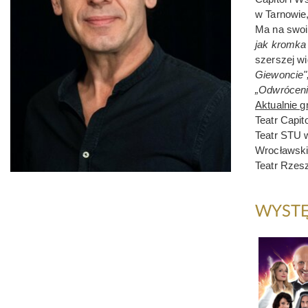
w Tarnowie,
Ma na swoi
jak kromka
szerszej wi
Giewoncie",
„Odwróceni
Aktualnie g
Teatr Capi
Teatr STU 
Wrocławski 
Teatr Rze
WYSTĘ