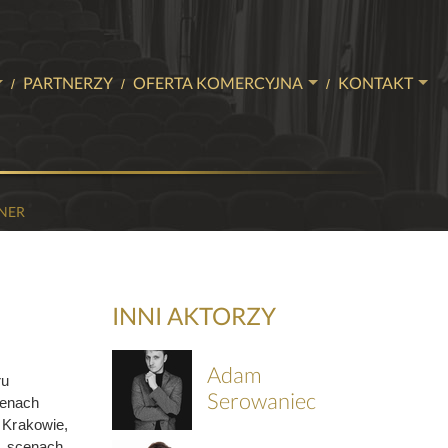
PARTNERZY
OFERTA KOMERCYJNA
KONTAKT
SŁYCH
BILETOWA
NASZE SALE
KONTAKT
K
EVENTY
ZIEŻY
HERY
STUDIO NAGRAŃ
NER
AMINY
WIĘCEJ NIŻ TEATR
WE
INNI AKTORZY
Adam
ru
Serowaniec
cenach
 Krakowie,
, scenach