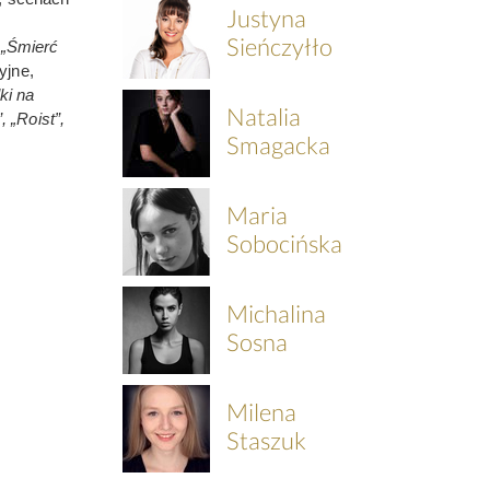
Justyna
Sieńczyłło
 „Śmierć
yjne,
lki na
Natalia
 „Roist”,
Smagacka
Maria
Sobocińska
Michalina
Sosna
Milena
Staszuk