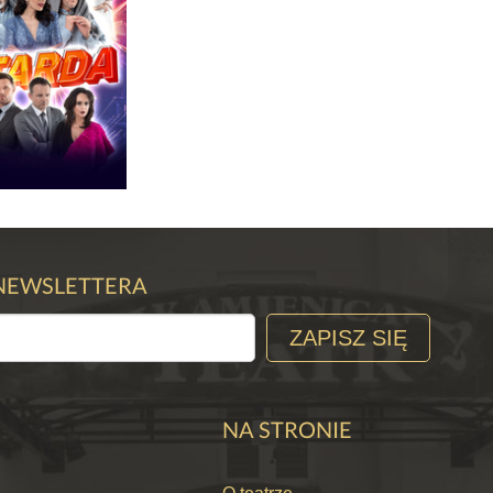
RDA
 NEWSLETTERA
ZAPISZ SIĘ
CZEGÓŁY
NA STRONIE
P BILET