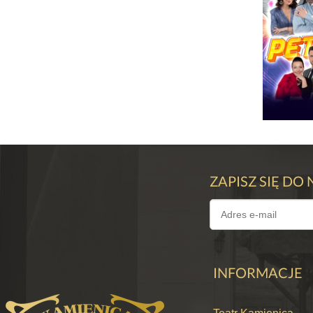
PETA
ZAPISZ SIĘ DO
SZ
INFORMACJE
KU