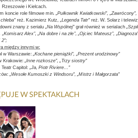
 Rzeszowie i Kielcach.
m koncie role filmowe min
. „Pułkownik Kwiatkowski”, „Zawrócony”,
 chleba”
reż. Kazimierz Kutz,
„Legenda Tatr”
reż. W. Solarz i telewiz
downi znany z serialu
„Na Wspólnej”
grał również w serialach
„Szpi
 „Komisarz Alex", „Na dobre i na złe", „Ojciec Mateusz", „Diagnoza”,
 2”;
ra między innymi w:
tol w Warszawie:
„Kochane pieniążki”, „Prezent urodzinowy”
w Krakowie:
„Inne rozkosze”, „Trzy siostry”
Teatr Capitol:
„Ja, Piotr Riviere…”
szów:
„Wesołe Kumoszki z Windsoru”, „Mistrz i Małgorzata”
PUJE W SPEKTAKLACH